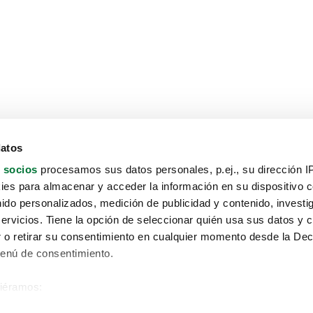
datos
 socios
procesamos sus datos personales, p.ej., su dirección I
es para almacenar y acceder la información en su dispositivo co
nido personalizados, medición de publicidad y contenido, investi
servicios. Tiene la opción de seleccionar quién usa sus datos y 
 o retirar su consentimiento en cualquier momento desde la Dec
Menú de consentimiento.
siéramos:
Aviso protección de datos
 sobre su ubicación geográfica que puede tener una precisión de