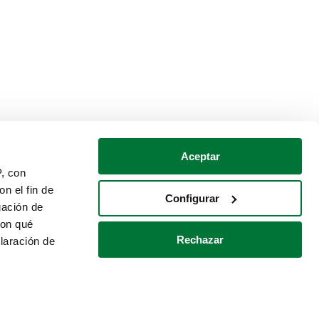
Aceptar
P, con
n el fin de
Configurar
gación de
con qué
Rechazar
laración de
Política de cookies
Contacto
 varios metros