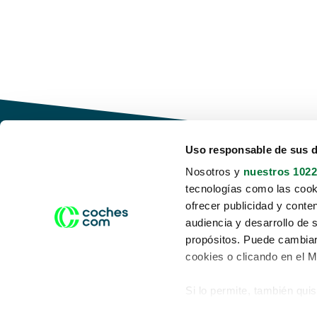
Uso responsable de sus 
Nosotros y
nuestros 1022
tecnologías como las cooki
Conduce tu futuro,
ofrecer publicidad y conte
desata tu movilidad
audiencia y desarrollo de 
propósitos. Puede cambiar
cookies o clicando en el 
Si lo permite, también qui
Acerca de nosotros
Aviso legal
Recopilar información