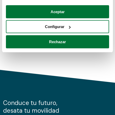
Coches de segunda mano
Si lo permite, también quisiéramos:
Aceptar
Recopilar información sobre su ubicación geográfica
Coches de km0
que puede tener una precisión de varios metros
Configurar
Coches de renting
Identificar su dispositivo analizándolo activamente
para buscar características específicas (huellas
Rechazar
digitales)
Obtenga más información sobre cómo se procesan sus
datos personales y establezca sus preferencias en la
sección de datos
. Puede cambiar o retirar su
consentimiento en cualquier momento en la Declaración
de cookies.
Las cookies de este sitio web se usan para personalizar
el contenido y los anuncios, ofrecer funciones de redes
sociales y analizar el tráfico. Además, compartimos
Conduce tu futuro,
información sobre el uso que haga del sitio web con
desata tu movilidad
nuestros partners de redes sociales, publicidad y análisis