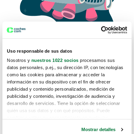
Uso responsable de sus datos
Nosotros y
nuestros 1022 socios
procesamos sus
datos personales, p.ej., su dirección IP, con tecnologías
como las cookies para almacenar y acceder la
Lo sentimos, no sabemos como
información en su dispositivo con el fin de ofrecer
te hemos traido hasta aquí.
publicidad y contenido personalizados, medición de
publicidad y contenido, investigación de audiencia y
desarrollo de servicios. Tiene la opción de seleccionar
Pero puedes encontrar el coche que estás
quién usa sus datos y con qué propósitos. Puede
buscando en alguno de estos enlaces:
cambiar o retirar su consentimiento en cualquier
momento desde la Declaración de cookies o clicando en
Coches nuevos
Mostrar detalles
el Menú de consentimiento.