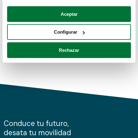
Coches de segunda mano
Si lo permite, también quisiéramos:
Aceptar
Recopilar información sobre su ubicación geográfica
Coches de km0
que puede tener una precisión de varios metros
Configurar
Coches de renting
Identificar su dispositivo analizándolo activamente
para buscar características específicas (huellas
Rechazar
digitales)
Obtenga más información sobre cómo se procesan sus
datos personales y establezca sus preferencias en la
sección de datos
. Puede cambiar o retirar su
consentimiento en cualquier momento en la Declaración
de cookies.
Las cookies de este sitio web se usan para personalizar
el contenido y los anuncios, ofrecer funciones de redes
sociales y analizar el tráfico. Además, compartimos
Conduce tu futuro,
información sobre el uso que haga del sitio web con
desata tu movilidad
nuestros partners de redes sociales, publicidad y análisis