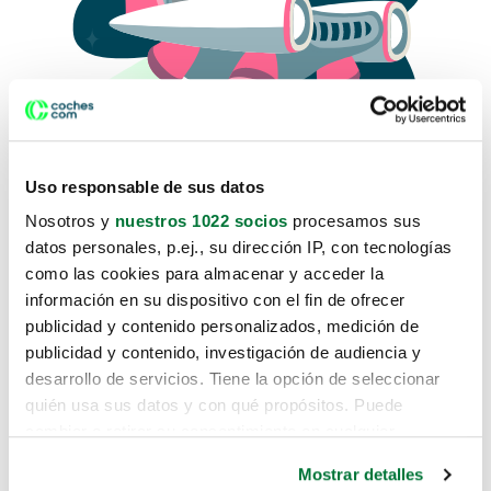
Uso responsable de sus datos
Nosotros y
nuestros 1022 socios
procesamos sus
datos personales, p.ej., su dirección IP, con tecnologías
como las cookies para almacenar y acceder la
Lo sentimos, no sabemos como
información en su dispositivo con el fin de ofrecer
te hemos traido hasta aquí.
publicidad y contenido personalizados, medición de
publicidad y contenido, investigación de audiencia y
desarrollo de servicios. Tiene la opción de seleccionar
Pero puedes encontrar el coche que estás
quién usa sus datos y con qué propósitos. Puede
buscando en alguno de estos enlaces:
cambiar o retirar su consentimiento en cualquier
momento desde la Declaración de cookies o clicando en
Coches nuevos
Mostrar detalles
el Menú de consentimiento.