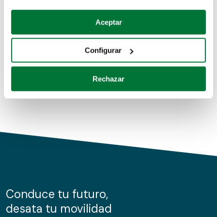
Coches de segunda mano
Si lo permite, también quisiéramos:
Aceptar
Recopilar información sobre su ubicación geográfica
Coches de km0
que puede tener una precisión de varios metros
Configurar
Coches de renting
Identificar su dispositivo analizándolo activamente
para buscar características específicas (huellas
Rechazar
digitales)
Obtenga más información sobre cómo se procesan sus
datos personales y establezca sus preferencias en la
sección de datos
. Puede cambiar o retirar su
consentimiento en cualquier momento en la Declaración
de cookies.
Las cookies de este sitio web se usan para personalizar
el contenido y los anuncios, ofrecer funciones de redes
sociales y analizar el tráfico. Además, compartimos
Conduce tu futuro,
información sobre el uso que haga del sitio web con
desata tu movilidad
nuestros partners de redes sociales, publicidad y análisis