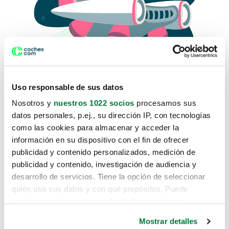
Uso responsable de sus datos
Nosotros y
nuestros 1022 socios
procesamos sus
datos personales, p.ej., su dirección IP, con tecnologías
como las cookies para almacenar y acceder la
Lo sentimos, no sabemos como
información en su dispositivo con el fin de ofrecer
te hemos traido hasta aquí.
publicidad y contenido personalizados, medición de
publicidad y contenido, investigación de audiencia y
desarrollo de servicios. Tiene la opción de seleccionar
Pero puedes encontrar el coche que estás
quién usa sus datos y con qué propósitos. Puede
buscando en alguno de estos enlaces:
cambiar o retirar su consentimiento en cualquier
momento desde la Declaración de cookies o clicando en
Coches nuevos
Mostrar detalles
el Menú de consentimiento.