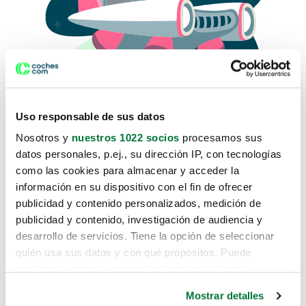
Uso responsable de sus datos
Nosotros y
nuestros 1022 socios
procesamos sus
datos personales, p.ej., su dirección IP, con tecnologías
como las cookies para almacenar y acceder la
Lo sentimos, no sabemos como
información en su dispositivo con el fin de ofrecer
te hemos traido hasta aquí.
publicidad y contenido personalizados, medición de
publicidad y contenido, investigación de audiencia y
desarrollo de servicios. Tiene la opción de seleccionar
Pero puedes encontrar el coche que estás
quién usa sus datos y con qué propósitos. Puede
buscando en alguno de estos enlaces:
cambiar o retirar su consentimiento en cualquier
momento desde la Declaración de cookies o clicando en
Coches nuevos
Mostrar detalles
el Menú de consentimiento.