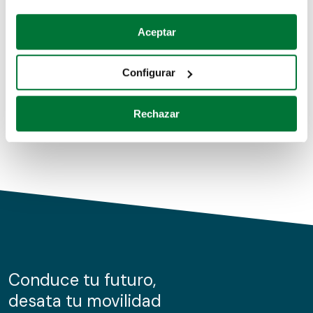
Coches de segunda mano
Si lo permite, también quisiéramos:
Aceptar
Recopilar información sobre su ubicación geográfica
Coches de km0
que puede tener una precisión de varios metros
Configurar
Coches de renting
Identificar su dispositivo analizándolo activamente
para buscar características específicas (huellas
Rechazar
digitales)
Obtenga más información sobre cómo se procesan sus
datos personales y establezca sus preferencias en la
sección de datos
. Puede cambiar o retirar su
consentimiento en cualquier momento en la Declaración
de cookies.
Las cookies de este sitio web se usan para personalizar
el contenido y los anuncios, ofrecer funciones de redes
sociales y analizar el tráfico. Además, compartimos
Conduce tu futuro,
información sobre el uso que haga del sitio web con
desata tu movilidad
nuestros partners de redes sociales, publicidad y análisis