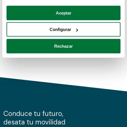
Coches de segunda mano
Si lo permite, también quisiéramos:
Aceptar
Recopilar información sobre su ubicación geográfica
Coches de km0
que puede tener una precisión de varios metros
Configurar
Coches de renting
Identificar su dispositivo analizándolo activamente
para buscar características específicas (huellas
Rechazar
digitales)
Obtenga más información sobre cómo se procesan sus
datos personales y establezca sus preferencias en la
sección de datos
. Puede cambiar o retirar su
consentimiento en cualquier momento en la Declaración
de cookies.
Las cookies de este sitio web se usan para personalizar
el contenido y los anuncios, ofrecer funciones de redes
sociales y analizar el tráfico. Además, compartimos
Conduce tu futuro,
información sobre el uso que haga del sitio web con
desata tu movilidad
nuestros partners de redes sociales, publicidad y análisis