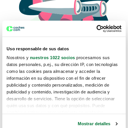
Uso responsable de sus datos
Nosotros y
nuestros 1022 socios
procesamos sus
datos personales, p.ej., su dirección IP, con tecnologías
como las cookies para almacenar y acceder la
Lo sentimos, no sabemos como
información en su dispositivo con el fin de ofrecer
te hemos traido hasta aquí.
publicidad y contenido personalizados, medición de
publicidad y contenido, investigación de audiencia y
desarrollo de servicios. Tiene la opción de seleccionar
Pero puedes encontrar el coche que estás
quién usa sus datos y con qué propósitos. Puede
buscando en alguno de estos enlaces:
cambiar o retirar su consentimiento en cualquier
momento desde la Declaración de cookies o clicando en
Coches nuevos
Mostrar detalles
el Menú de consentimiento.