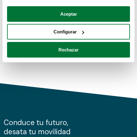
Coches de segunda mano
Si lo permite, también quisiéramos:
Aceptar
Recopilar información sobre su ubicación geográfica
Coches de km0
que puede tener una precisión de varios metros
Configurar
Coches de renting
Identificar su dispositivo analizándolo activamente
para buscar características específicas (huellas
Rechazar
digitales)
Obtenga más información sobre cómo se procesan sus
datos personales y establezca sus preferencias en la
sección de datos
. Puede cambiar o retirar su
consentimiento en cualquier momento en la Declaración
de cookies.
Las cookies de este sitio web se usan para personalizar
el contenido y los anuncios, ofrecer funciones de redes
sociales y analizar el tráfico. Además, compartimos
Conduce tu futuro,
información sobre el uso que haga del sitio web con
desata tu movilidad
nuestros partners de redes sociales, publicidad y análisis