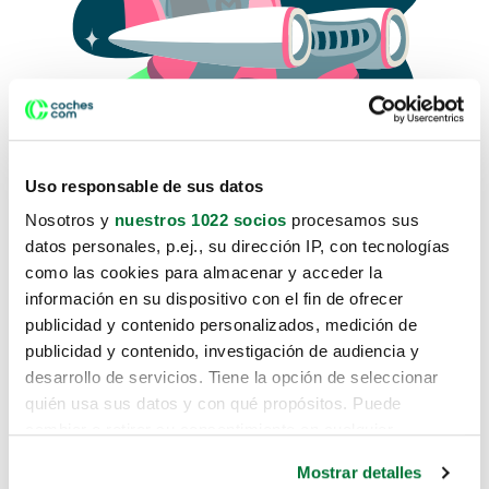
Uso responsable de sus datos
Nosotros y
nuestros 1022 socios
procesamos sus
datos personales, p.ej., su dirección IP, con tecnologías
como las cookies para almacenar y acceder la
Lo sentimos, no sabemos como
información en su dispositivo con el fin de ofrecer
te hemos traido hasta aquí.
publicidad y contenido personalizados, medición de
publicidad y contenido, investigación de audiencia y
desarrollo de servicios. Tiene la opción de seleccionar
Pero puedes encontrar el coche que estás
quién usa sus datos y con qué propósitos. Puede
buscando en alguno de estos enlaces:
cambiar o retirar su consentimiento en cualquier
momento desde la Declaración de cookies o clicando en
Coches nuevos
Mostrar detalles
el Menú de consentimiento.