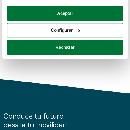
Coches de segunda mano
Si lo permite, también quisiéramos:
Aceptar
Recopilar información sobre su ubicación geográfica
Coches de km0
que puede tener una precisión de varios metros
Configurar
Coches de renting
Identificar su dispositivo analizándolo activamente
para buscar características específicas (huellas
Rechazar
digitales)
Obtenga más información sobre cómo se procesan sus
datos personales y establezca sus preferencias en la
sección de datos
. Puede cambiar o retirar su
consentimiento en cualquier momento en la Declaración
de cookies.
Las cookies de este sitio web se usan para personalizar
el contenido y los anuncios, ofrecer funciones de redes
sociales y analizar el tráfico. Además, compartimos
Conduce tu futuro,
información sobre el uso que haga del sitio web con
desata tu movilidad
nuestros partners de redes sociales, publicidad y análisis