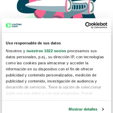
Uso responsable de sus datos
Nosotros y
nuestros 1022 socios
procesamos sus
datos personales, p.ej., su dirección IP, con tecnologías
como las cookies para almacenar y acceder la
Lo sentimos, no sabemos como
información en su dispositivo con el fin de ofrecer
te hemos traido hasta aquí.
publicidad y contenido personalizados, medición de
publicidad y contenido, investigación de audiencia y
desarrollo de servicios. Tiene la opción de seleccionar
Pero puedes encontrar el coche que estás
quién usa sus datos y con qué propósitos. Puede
buscando en alguno de estos enlaces:
cambiar o retirar su consentimiento en cualquier
momento desde la Declaración de cookies o clicando en
Coches nuevos
Mostrar detalles
el Menú de consentimiento.