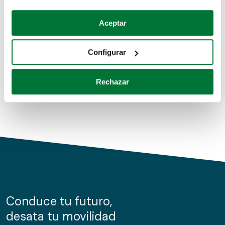
Coches de segunda mano
Si lo permite, también quisiéramos:
Aceptar
Recopilar información sobre su ubicación geográfica
Coches de km0
que puede tener una precisión de varios metros
Configurar
Coches de renting
Identificar su dispositivo analizándolo activamente
para buscar características específicas (huellas
Rechazar
digitales)
Obtenga más información sobre cómo se procesan sus
datos personales y establezca sus preferencias en la
sección de datos
. Puede cambiar o retirar su
consentimiento en cualquier momento en la Declaración
de cookies.
Las cookies de este sitio web se usan para personalizar
el contenido y los anuncios, ofrecer funciones de redes
sociales y analizar el tráfico. Además, compartimos
Conduce tu futuro,
información sobre el uso que haga del sitio web con
desata tu movilidad
nuestros partners de redes sociales, publicidad y análisis