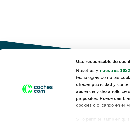
Uso responsable de sus 
Nosotros y
nuestros 1022
tecnologías como las cooki
Conduce tu futuro,
ofrecer publicidad y conte
desata tu movilidad
audiencia y desarrollo de 
propósitos. Puede cambiar
cookies o clicando en el 
Si lo permite, también qui
Acerca de nosotros
Aviso legal
Recopilar información