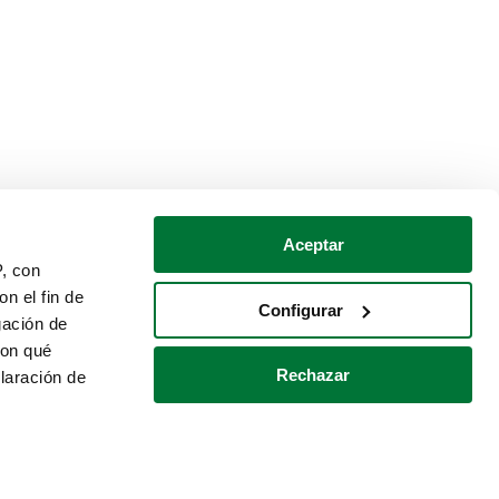
Aceptar
P, con
n el fin de
Configurar
gación de
con qué
Rechazar
laración de
Política de cookies
Contacto
 varios metros