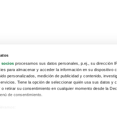
datos
 socios
procesamos sus datos personales, p.ej., su dirección I
es para almacenar y acceder la información en su dispositivo co
nido personalizados, medición de publicidad y contenido, investi
servicios. Tiene la opción de seleccionar quién usa sus datos y 
 o retirar su consentimiento en cualquier momento desde la Dec
Menú de consentimiento.
siéramos:
Aviso protección de datos
 sobre su ubicación geográfica que puede tener una precisión de