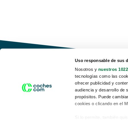
Uso responsable de sus 
Nosotros y
nuestros 1022
tecnologías como las cooki
Conduce tu futuro,
ofrecer publicidad y conte
desata tu movilidad
audiencia y desarrollo de 
propósitos. Puede cambiar
cookies o clicando en el 
Si lo permite, también qui
Acerca de nosotros
Aviso legal
Recopilar información