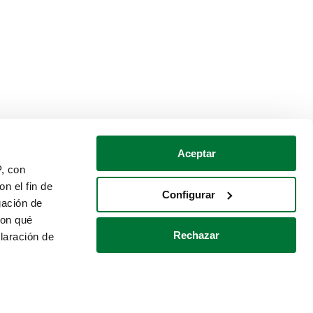
Aceptar
P, con
n el fin de
Configurar
gación de
con qué
Rechazar
laración de
Política de cookies
Contacto
 varios metros