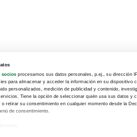
datos
 socios
procesamos sus datos personales, p.ej., su dirección I
es para almacenar y acceder la información en su dispositivo co
nido personalizados, medición de publicidad y contenido, investi
servicios. Tiene la opción de seleccionar quién usa sus datos y 
 o retirar su consentimiento en cualquier momento desde la Dec
Menú de consentimiento.
siéramos:
Aviso protección de datos
 sobre su ubicación geográfica que puede tener una precisión de