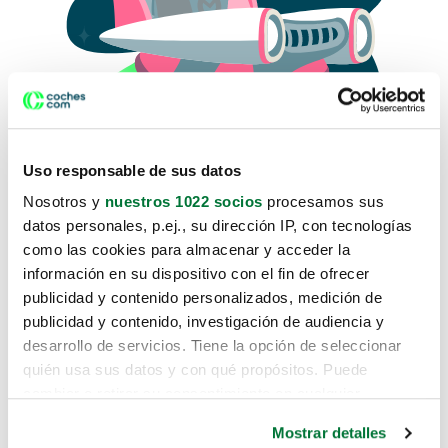
Uso responsable de sus datos
Nosotros y
nuestros 1022 socios
procesamos sus
datos personales, p.ej., su dirección IP, con tecnologías
como las cookies para almacenar y acceder la
Lo sentimos, no sabemos como
información en su dispositivo con el fin de ofrecer
te hemos traido hasta aquí.
publicidad y contenido personalizados, medición de
publicidad y contenido, investigación de audiencia y
desarrollo de servicios. Tiene la opción de seleccionar
Pero puedes encontrar el coche que estás
quién usa sus datos y con qué propósitos. Puede
buscando en alguno de estos enlaces:
cambiar o retirar su consentimiento en cualquier
momento desde la Declaración de cookies o clicando en
Coches nuevos
Mostrar detalles
el Menú de consentimiento.