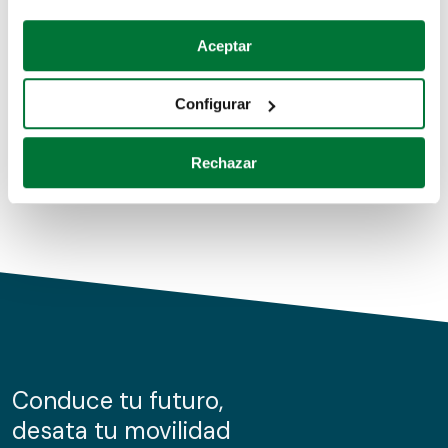
Coches de segunda mano
Si lo permite, también quisiéramos:
Aceptar
Recopilar información sobre su ubicación geográfica
Coches de km0
que puede tener una precisión de varios metros
Configurar
Coches de renting
Identificar su dispositivo analizándolo activamente
para buscar características específicas (huellas
Rechazar
digitales)
Obtenga más información sobre cómo se procesan sus
datos personales y establezca sus preferencias en la
sección de datos
. Puede cambiar o retirar su
consentimiento en cualquier momento en la Declaración
de cookies.
Las cookies de este sitio web se usan para personalizar
el contenido y los anuncios, ofrecer funciones de redes
sociales y analizar el tráfico. Además, compartimos
Conduce tu futuro,
información sobre el uso que haga del sitio web con
desata tu movilidad
nuestros partners de redes sociales, publicidad y análisis