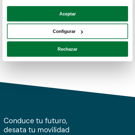
Coches de segunda mano
Si lo permite, también quisiéramos:
Aceptar
Recopilar información sobre su ubicación geográfica
Coches de km0
que puede tener una precisión de varios metros
Configurar
Coches de renting
Identificar su dispositivo analizándolo activamente
para buscar características específicas (huellas
Rechazar
digitales)
Obtenga más información sobre cómo se procesan sus
datos personales y establezca sus preferencias en la
sección de datos
. Puede cambiar o retirar su
consentimiento en cualquier momento en la Declaración
de cookies.
Las cookies de este sitio web se usan para personalizar
el contenido y los anuncios, ofrecer funciones de redes
sociales y analizar el tráfico. Además, compartimos
Conduce tu futuro,
información sobre el uso que haga del sitio web con
desata tu movilidad
nuestros partners de redes sociales, publicidad y análisis