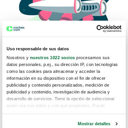
Uso responsable de sus datos
Nosotros y
nuestros 1022 socios
procesamos sus
datos personales, p.ej., su dirección IP, con tecnologías
como las cookies para almacenar y acceder la
Lo sentimos, no sabemos como
información en su dispositivo con el fin de ofrecer
te hemos traido hasta aquí.
publicidad y contenido personalizados, medición de
publicidad y contenido, investigación de audiencia y
desarrollo de servicios. Tiene la opción de seleccionar
Pero puedes encontrar el coche que estás
quién usa sus datos y con qué propósitos. Puede
buscando en alguno de estos enlaces:
cambiar o retirar su consentimiento en cualquier
momento desde la Declaración de cookies o clicando en
Coches nuevos
Mostrar detalles
el Menú de consentimiento.