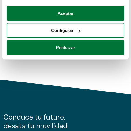
Coches de segunda mano
Si lo permite, también quisiéramos:
Aceptar
Recopilar información sobre su ubicación geográfica
Coches de km0
que puede tener una precisión de varios metros
Configurar
Coches de renting
Identificar su dispositivo analizándolo activamente
para buscar características específicas (huellas
Rechazar
digitales)
Obtenga más información sobre cómo se procesan sus
datos personales y establezca sus preferencias en la
sección de datos
. Puede cambiar o retirar su
consentimiento en cualquier momento en la Declaración
de cookies.
Las cookies de este sitio web se usan para personalizar
el contenido y los anuncios, ofrecer funciones de redes
sociales y analizar el tráfico. Además, compartimos
Conduce tu futuro,
información sobre el uso que haga del sitio web con
desata tu movilidad
nuestros partners de redes sociales, publicidad y análisis