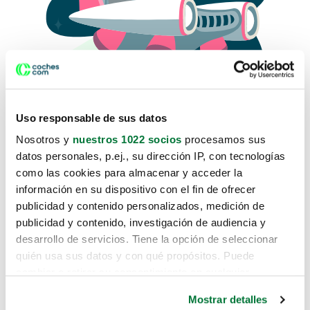
Uso responsable de sus datos
Nosotros y
nuestros 1022 socios
procesamos sus
datos personales, p.ej., su dirección IP, con tecnologías
como las cookies para almacenar y acceder la
Lo sentimos, no sabemos como
información en su dispositivo con el fin de ofrecer
te hemos traido hasta aquí.
publicidad y contenido personalizados, medición de
publicidad y contenido, investigación de audiencia y
desarrollo de servicios. Tiene la opción de seleccionar
Pero puedes encontrar el coche que estás
quién usa sus datos y con qué propósitos. Puede
buscando en alguno de estos enlaces:
cambiar o retirar su consentimiento en cualquier
momento desde la Declaración de cookies o clicando en
Coches nuevos
Mostrar detalles
el Menú de consentimiento.