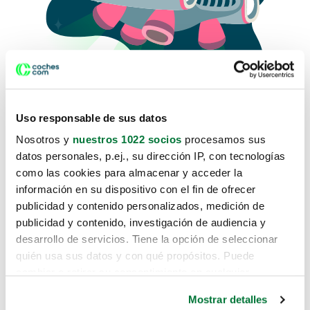
Uso responsable de sus datos
Nosotros y
nuestros 1022 socios
procesamos sus
datos personales, p.ej., su dirección IP, con tecnologías
como las cookies para almacenar y acceder la
Lo sentimos, no sabemos como
información en su dispositivo con el fin de ofrecer
te hemos traido hasta aquí.
publicidad y contenido personalizados, medición de
publicidad y contenido, investigación de audiencia y
desarrollo de servicios. Tiene la opción de seleccionar
Pero puedes encontrar el coche que estás
quién usa sus datos y con qué propósitos. Puede
buscando en alguno de estos enlaces:
cambiar o retirar su consentimiento en cualquier
momento desde la Declaración de cookies o clicando en
Coches nuevos
Mostrar detalles
el Menú de consentimiento.