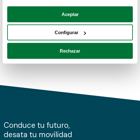
Coches de segunda mano
Si lo permite, también quisiéramos:
Aceptar
Recopilar información sobre su ubicación geográfica
Coches de km0
que puede tener una precisión de varios metros
Configurar
Coches de renting
Identificar su dispositivo analizándolo activamente
para buscar características específicas (huellas
Rechazar
digitales)
Obtenga más información sobre cómo se procesan sus
datos personales y establezca sus preferencias en la
sección de datos
. Puede cambiar o retirar su
consentimiento en cualquier momento en la Declaración
de cookies.
Las cookies de este sitio web se usan para personalizar
el contenido y los anuncios, ofrecer funciones de redes
sociales y analizar el tráfico. Además, compartimos
Conduce tu futuro,
información sobre el uso que haga del sitio web con
desata tu movilidad
nuestros partners de redes sociales, publicidad y análisis