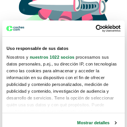
Uso responsable de sus datos
Nosotros y
nuestros 1022 socios
procesamos sus
datos personales, p.ej., su dirección IP, con tecnologías
como las cookies para almacenar y acceder la
Lo sentimos, no sabemos como
información en su dispositivo con el fin de ofrecer
te hemos traido hasta aquí.
publicidad y contenido personalizados, medición de
publicidad y contenido, investigación de audiencia y
desarrollo de servicios. Tiene la opción de seleccionar
Pero puedes encontrar el coche que estás
quién usa sus datos y con qué propósitos. Puede
buscando en alguno de estos enlaces:
cambiar o retirar su consentimiento en cualquier
momento desde la Declaración de cookies o clicando en
Coches nuevos
Mostrar detalles
el Menú de consentimiento.