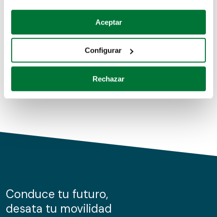
Coches de segunda mano
Si lo permite, también quisiéramos:
Aceptar
Recopilar información sobre su ubicación geográfica
Coches de km0
que puede tener una precisión de varios metros
Configurar
Coches de renting
Identificar su dispositivo analizándolo activamente
para buscar características específicas (huellas
Rechazar
digitales)
Obtenga más información sobre cómo se procesan sus
datos personales y establezca sus preferencias en la
sección de datos
. Puede cambiar o retirar su
consentimiento en cualquier momento en la Declaración
de cookies.
Las cookies de este sitio web se usan para personalizar
el contenido y los anuncios, ofrecer funciones de redes
sociales y analizar el tráfico. Además, compartimos
Conduce tu futuro,
información sobre el uso que haga del sitio web con
desata tu movilidad
nuestros partners de redes sociales, publicidad y análisis