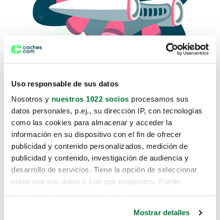
Uso responsable de sus datos
Nosotros y
nuestros 1022 socios
procesamos sus
datos personales, p.ej., su dirección IP, con tecnologías
como las cookies para almacenar y acceder la
Lo sentimos, no sabemos como
información en su dispositivo con el fin de ofrecer
te hemos traido hasta aquí.
publicidad y contenido personalizados, medición de
publicidad y contenido, investigación de audiencia y
desarrollo de servicios. Tiene la opción de seleccionar
Pero puedes encontrar el coche que estás
quién usa sus datos y con qué propósitos. Puede
buscando en alguno de estos enlaces:
cambiar o retirar su consentimiento en cualquier
momento desde la Declaración de cookies o clicando en
Coches nuevos
Mostrar detalles
el Menú de consentimiento.