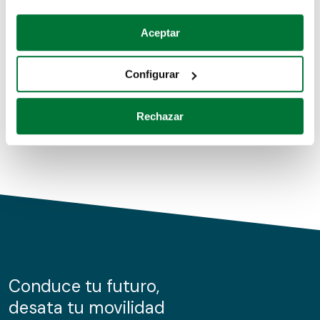
Coches de segunda mano
Si lo permite, también quisiéramos:
Aceptar
Recopilar información sobre su ubicación geográfica
Coches de km0
que puede tener una precisión de varios metros
Configurar
Coches de renting
Identificar su dispositivo analizándolo activamente
para buscar características específicas (huellas
Rechazar
digitales)
Obtenga más información sobre cómo se procesan sus
datos personales y establezca sus preferencias en la
sección de datos
. Puede cambiar o retirar su
consentimiento en cualquier momento en la Declaración
de cookies.
Las cookies de este sitio web se usan para personalizar
el contenido y los anuncios, ofrecer funciones de redes
sociales y analizar el tráfico. Además, compartimos
Conduce tu futuro,
información sobre el uso que haga del sitio web con
desata tu movilidad
nuestros partners de redes sociales, publicidad y análisis