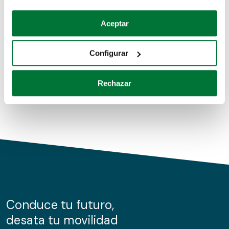
Coches de segunda mano
Si lo permite, también quisiéramos:
Aceptar
Recopilar información sobre su ubicación geográfica
Coches de km0
que puede tener una precisión de varios metros
Configurar
Coches de renting
Identificar su dispositivo analizándolo activamente
para buscar características específicas (huellas
Rechazar
digitales)
Obtenga más información sobre cómo se procesan sus
datos personales y establezca sus preferencias en la
sección de datos
. Puede cambiar o retirar su
consentimiento en cualquier momento en la Declaración
de cookies.
Las cookies de este sitio web se usan para personalizar
el contenido y los anuncios, ofrecer funciones de redes
sociales y analizar el tráfico. Además, compartimos
Conduce tu futuro,
información sobre el uso que haga del sitio web con
desata tu movilidad
nuestros partners de redes sociales, publicidad y análisis