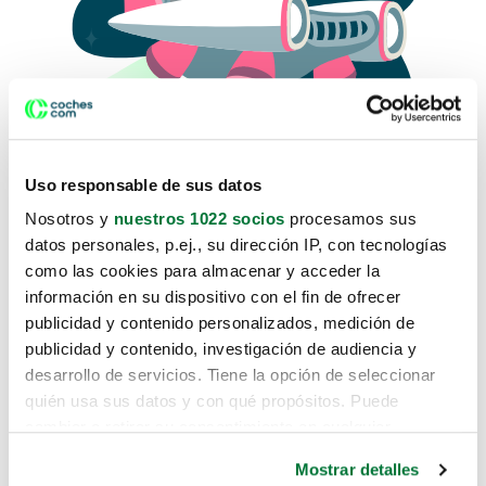
Uso responsable de sus datos
Nosotros y
nuestros 1022 socios
procesamos sus
datos personales, p.ej., su dirección IP, con tecnologías
como las cookies para almacenar y acceder la
Lo sentimos, no sabemos como
información en su dispositivo con el fin de ofrecer
te hemos traido hasta aquí.
publicidad y contenido personalizados, medición de
publicidad y contenido, investigación de audiencia y
desarrollo de servicios. Tiene la opción de seleccionar
Pero puedes encontrar el coche que estás
quién usa sus datos y con qué propósitos. Puede
buscando en alguno de estos enlaces:
cambiar o retirar su consentimiento en cualquier
momento desde la Declaración de cookies o clicando en
Coches nuevos
Mostrar detalles
el Menú de consentimiento.