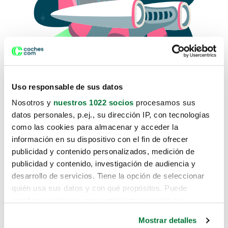
Uso responsable de sus datos
Nosotros y
nuestros 1022 socios
procesamos sus
datos personales, p.ej., su dirección IP, con tecnologías
como las cookies para almacenar y acceder la
Lo sentimos, no sabemos como
información en su dispositivo con el fin de ofrecer
te hemos traido hasta aquí.
publicidad y contenido personalizados, medición de
publicidad y contenido, investigación de audiencia y
desarrollo de servicios. Tiene la opción de seleccionar
Pero puedes encontrar el coche que estás
quién usa sus datos y con qué propósitos. Puede
buscando en alguno de estos enlaces:
cambiar o retirar su consentimiento en cualquier
momento desde la Declaración de cookies o clicando en
Coches nuevos
Mostrar detalles
el Menú de consentimiento.