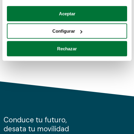
Coches de segunda mano
Si lo permite, también quisiéramos:
Aceptar
Recopilar información sobre su ubicación geográfica
Coches de km0
que puede tener una precisión de varios metros
Configurar
Coches de renting
Identificar su dispositivo analizándolo activamente
para buscar características específicas (huellas
Rechazar
digitales)
Obtenga más información sobre cómo se procesan sus
datos personales y establezca sus preferencias en la
sección de datos
. Puede cambiar o retirar su
consentimiento en cualquier momento en la Declaración
de cookies.
Las cookies de este sitio web se usan para personalizar
el contenido y los anuncios, ofrecer funciones de redes
sociales y analizar el tráfico. Además, compartimos
Conduce tu futuro,
información sobre el uso que haga del sitio web con
desata tu movilidad
nuestros partners de redes sociales, publicidad y análisis