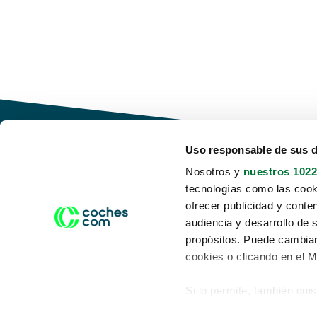
Uso responsable de sus 
Nosotros y
nuestros 1022
tecnologías como las cooki
Conduce tu futuro,
ofrecer publicidad y conte
desata tu movilidad
audiencia y desarrollo de 
propósitos. Puede cambiar
cookies o clicando en el 
Si lo permite, también qui
Acerca de nosotros
Aviso legal
Recopilar información