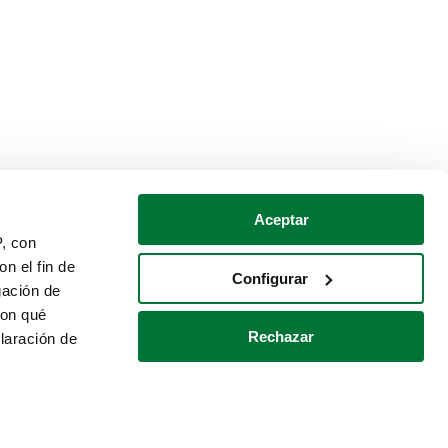
Aceptar
P, con
n el fin de
Configurar
gación de
con qué
Rechazar
laración de
Política de cookies
Contacto
 varios metros