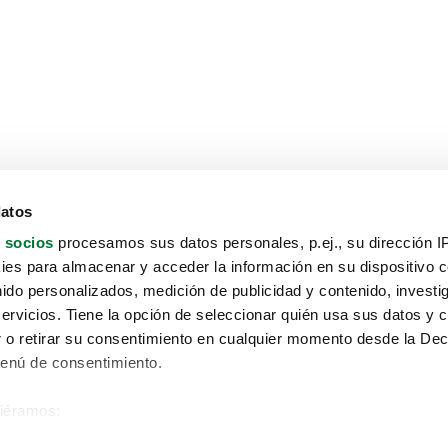
datos
 socios
procesamos sus datos personales, p.ej., su dirección I
es para almacenar y acceder la información en su dispositivo co
nido personalizados, medición de publicidad y contenido, investi
servicios. Tiene la opción de seleccionar quién usa sus datos y 
 o retirar su consentimiento en cualquier momento desde la Dec
Menú de consentimiento.
siéramos:
Aviso protección de datos
 sobre su ubicación geográfica que puede tener una precisión de