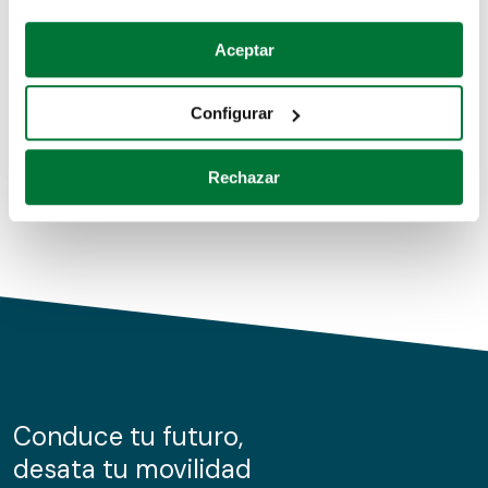
Coches de segunda mano
Si lo permite, también quisiéramos:
Aceptar
Recopilar información sobre su ubicación geográfica
Coches de km0
que puede tener una precisión de varios metros
Configurar
Coches de renting
Identificar su dispositivo analizándolo activamente
para buscar características específicas (huellas
Rechazar
digitales)
Obtenga más información sobre cómo se procesan sus
datos personales y establezca sus preferencias en la
sección de datos
. Puede cambiar o retirar su
consentimiento en cualquier momento en la Declaración
de cookies.
Las cookies de este sitio web se usan para personalizar
el contenido y los anuncios, ofrecer funciones de redes
sociales y analizar el tráfico. Además, compartimos
Conduce tu futuro,
información sobre el uso que haga del sitio web con
desata tu movilidad
nuestros partners de redes sociales, publicidad y análisis