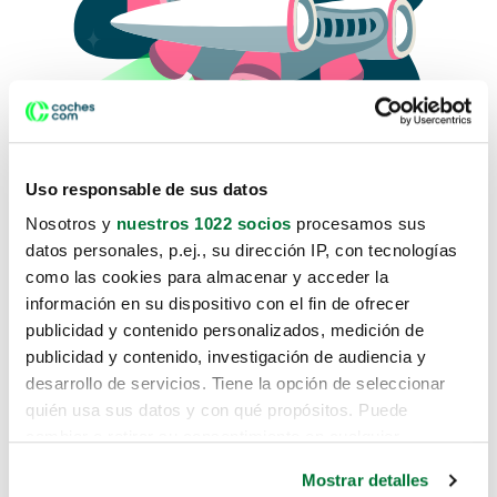
Uso responsable de sus datos
Nosotros y
nuestros 1022 socios
procesamos sus
datos personales, p.ej., su dirección IP, con tecnologías
como las cookies para almacenar y acceder la
Lo sentimos, no sabemos como
información en su dispositivo con el fin de ofrecer
te hemos traido hasta aquí.
publicidad y contenido personalizados, medición de
publicidad y contenido, investigación de audiencia y
desarrollo de servicios. Tiene la opción de seleccionar
Pero puedes encontrar el coche que estás
quién usa sus datos y con qué propósitos. Puede
buscando en alguno de estos enlaces:
cambiar o retirar su consentimiento en cualquier
momento desde la Declaración de cookies o clicando en
Coches nuevos
Mostrar detalles
el Menú de consentimiento.