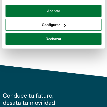
Coches de segunda mano
Si lo permite, también quisiéramos:
Aceptar
Recopilar información sobre su ubicación geográfica
Coches de km0
que puede tener una precisión de varios metros
Configurar
Coches de renting
Identificar su dispositivo analizándolo activamente
para buscar características específicas (huellas
Rechazar
digitales)
Obtenga más información sobre cómo se procesan sus
datos personales y establezca sus preferencias en la
sección de datos
. Puede cambiar o retirar su
consentimiento en cualquier momento en la Declaración
de cookies.
Las cookies de este sitio web se usan para personalizar
el contenido y los anuncios, ofrecer funciones de redes
sociales y analizar el tráfico. Además, compartimos
Conduce tu futuro,
información sobre el uso que haga del sitio web con
desata tu movilidad
nuestros partners de redes sociales, publicidad y análisis