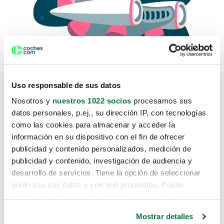
Uso responsable de sus datos
Nosotros y
nuestros 1022 socios
procesamos sus
datos personales, p.ej., su dirección IP, con tecnologías
como las cookies para almacenar y acceder la
Lo sentimos, no sabemos como
información en su dispositivo con el fin de ofrecer
te hemos traido hasta aquí.
publicidad y contenido personalizados, medición de
publicidad y contenido, investigación de audiencia y
desarrollo de servicios. Tiene la opción de seleccionar
Pero puedes encontrar el coche que estás
quién usa sus datos y con qué propósitos. Puede
buscando en alguno de estos enlaces:
cambiar o retirar su consentimiento en cualquier
momento desde la Declaración de cookies o clicando en
Coches nuevos
Mostrar detalles
el Menú de consentimiento.