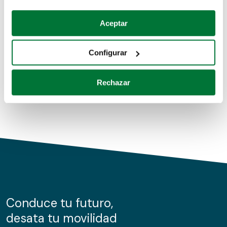
Coches de segunda mano
Si lo permite, también quisiéramos:
Aceptar
Recopilar información sobre su ubicación geográfica
Coches de km0
que puede tener una precisión de varios metros
Configurar
Coches de renting
Identificar su dispositivo analizándolo activamente
para buscar características específicas (huellas
Rechazar
digitales)
Obtenga más información sobre cómo se procesan sus
datos personales y establezca sus preferencias en la
sección de datos
. Puede cambiar o retirar su
consentimiento en cualquier momento en la Declaración
de cookies.
Las cookies de este sitio web se usan para personalizar
el contenido y los anuncios, ofrecer funciones de redes
sociales y analizar el tráfico. Además, compartimos
Conduce tu futuro,
información sobre el uso que haga del sitio web con
desata tu movilidad
nuestros partners de redes sociales, publicidad y análisis