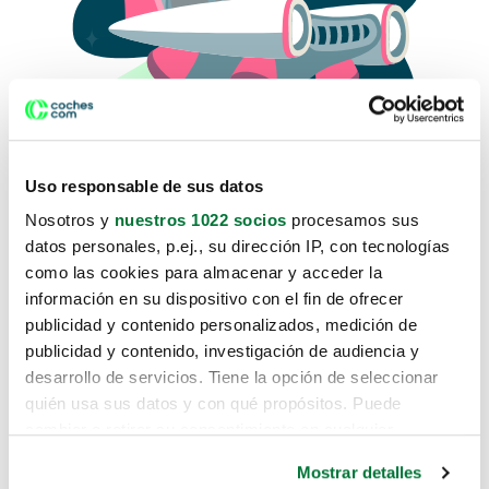
Uso responsable de sus datos
Nosotros y
nuestros 1022 socios
procesamos sus
datos personales, p.ej., su dirección IP, con tecnologías
como las cookies para almacenar y acceder la
Lo sentimos, no sabemos como
información en su dispositivo con el fin de ofrecer
te hemos traido hasta aquí.
publicidad y contenido personalizados, medición de
publicidad y contenido, investigación de audiencia y
desarrollo de servicios. Tiene la opción de seleccionar
Pero puedes encontrar el coche que estás
quién usa sus datos y con qué propósitos. Puede
buscando en alguno de estos enlaces:
cambiar o retirar su consentimiento en cualquier
momento desde la Declaración de cookies o clicando en
Coches nuevos
Mostrar detalles
el Menú de consentimiento.