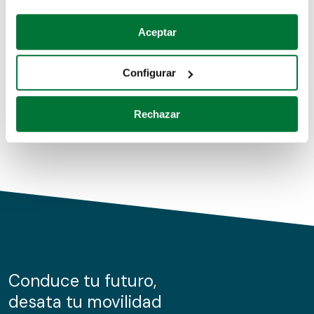
Coches de segunda mano
Si lo permite, también quisiéramos:
Aceptar
Recopilar información sobre su ubicación geográfica
Coches de km0
que puede tener una precisión de varios metros
Configurar
Coches de renting
Identificar su dispositivo analizándolo activamente
para buscar características específicas (huellas
Rechazar
digitales)
Obtenga más información sobre cómo se procesan sus
datos personales y establezca sus preferencias en la
sección de datos
. Puede cambiar o retirar su
consentimiento en cualquier momento en la Declaración
de cookies.
Las cookies de este sitio web se usan para personalizar
el contenido y los anuncios, ofrecer funciones de redes
sociales y analizar el tráfico. Además, compartimos
Conduce tu futuro,
información sobre el uso que haga del sitio web con
desata tu movilidad
nuestros partners de redes sociales, publicidad y análisis