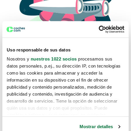
Uso responsable de sus datos
Nosotros y
nuestros 1022 socios
procesamos sus
datos personales, p.ej., su dirección IP, con tecnologías
como las cookies para almacenar y acceder la
Lo sentimos, no sabemos como
información en su dispositivo con el fin de ofrecer
te hemos traido hasta aquí.
publicidad y contenido personalizados, medición de
publicidad y contenido, investigación de audiencia y
desarrollo de servicios. Tiene la opción de seleccionar
Pero puedes encontrar el coche que estás
quién usa sus datos y con qué propósitos. Puede
buscando en alguno de estos enlaces:
cambiar o retirar su consentimiento en cualquier
momento desde la Declaración de cookies o clicando en
Coches nuevos
Mostrar detalles
el Menú de consentimiento.