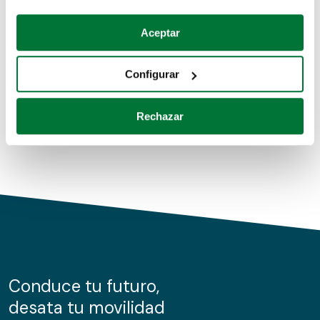
Coches de segunda mano
Si lo permite, también quisiéramos:
Aceptar
Recopilar información sobre su ubicación geográfica
Coches de km0
que puede tener una precisión de varios metros
Configurar
Coches de renting
Identificar su dispositivo analizándolo activamente
para buscar características específicas (huellas
Rechazar
digitales)
Obtenga más información sobre cómo se procesan sus
datos personales y establezca sus preferencias en la
sección de datos
. Puede cambiar o retirar su
consentimiento en cualquier momento en la Declaración
de cookies.
Las cookies de este sitio web se usan para personalizar
el contenido y los anuncios, ofrecer funciones de redes
sociales y analizar el tráfico. Además, compartimos
Conduce tu futuro,
información sobre el uso que haga del sitio web con
desata tu movilidad
nuestros partners de redes sociales, publicidad y análisis