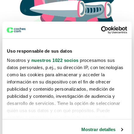
Uso responsable de sus datos
Nosotros y
nuestros 1022 socios
procesamos sus
datos personales, p.ej., su dirección IP, con tecnologías
como las cookies para almacenar y acceder la
Lo sentimos, no sabemos como
información en su dispositivo con el fin de ofrecer
te hemos traido hasta aquí.
publicidad y contenido personalizados, medición de
publicidad y contenido, investigación de audiencia y
desarrollo de servicios. Tiene la opción de seleccionar
Pero puedes encontrar el coche que estás
quién usa sus datos y con qué propósitos. Puede
buscando en alguno de estos enlaces:
cambiar o retirar su consentimiento en cualquier
momento desde la Declaración de cookies o clicando en
Coches nuevos
Mostrar detalles
el Menú de consentimiento.