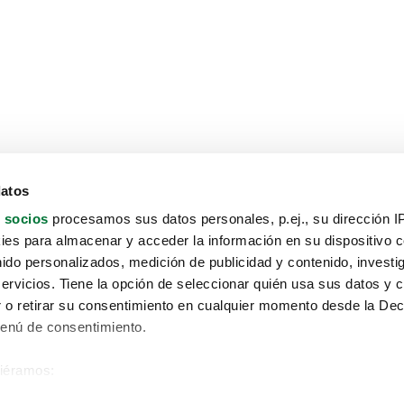
datos
 socios
procesamos sus datos personales, p.ej., su dirección I
es para almacenar y acceder la información en su dispositivo co
nido personalizados, medición de publicidad y contenido, investi
servicios. Tiene la opción de seleccionar quién usa sus datos y 
 o retirar su consentimiento en cualquier momento desde la Dec
Menú de consentimiento.
siéramos:
Aviso protección de datos
 sobre su ubicación geográfica que puede tener una precisión de