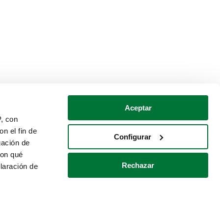
Aceptar
P, con
n el fin de
Configurar
gación de
con qué
Rechazar
laración de
Política de cookies
Contacto
 varios metros