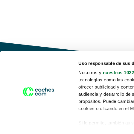
Uso responsable de sus 
Nosotros y
nuestros 1022
tecnologías como las cooki
Conduce tu futuro,
ofrecer publicidad y conte
desata tu movilidad
audiencia y desarrollo de 
propósitos. Puede cambiar
cookies o clicando en el 
Si lo permite, también qui
Acerca de nosotros
Aviso legal
Recopilar información