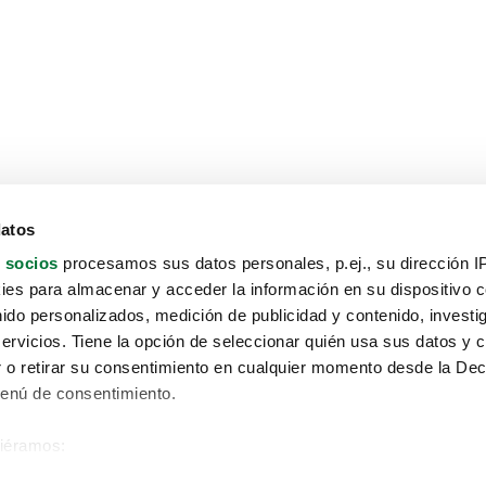
datos
 socios
procesamos sus datos personales, p.ej., su dirección I
es para almacenar y acceder la información en su dispositivo co
nido personalizados, medición de publicidad y contenido, investi
servicios. Tiene la opción de seleccionar quién usa sus datos y 
 o retirar su consentimiento en cualquier momento desde la Dec
Menú de consentimiento.
siéramos:
Aviso protección de datos
 sobre su ubicación geográfica que puede tener una precisión de