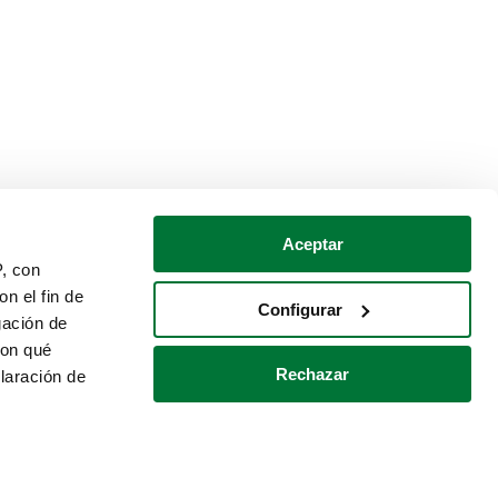
Aceptar
P, con
n el fin de
Configurar
gación de
con qué
Rechazar
laración de
Política de cookies
Contacto
 varios metros