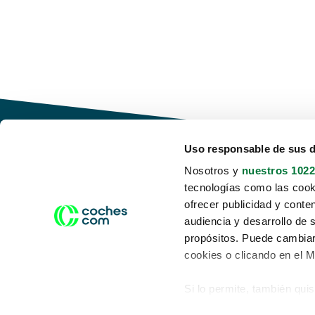
Uso responsable de sus 
Nosotros y
nuestros 1022
tecnologías como las cooki
Conduce tu futuro,
ofrecer publicidad y conte
desata tu movilidad
audiencia y desarrollo de 
propósitos. Puede cambiar
cookies o clicando en el 
Si lo permite, también qui
Acerca de nosotros
Aviso legal
Recopilar información