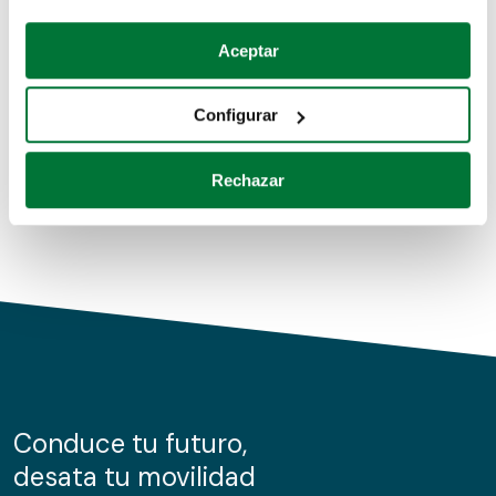
Coches de segunda mano
Si lo permite, también quisiéramos:
Aceptar
Recopilar información sobre su ubicación geográfica
Coches de km0
que puede tener una precisión de varios metros
Configurar
Coches de renting
Identificar su dispositivo analizándolo activamente
para buscar características específicas (huellas
Rechazar
digitales)
Obtenga más información sobre cómo se procesan sus
datos personales y establezca sus preferencias en la
sección de datos
. Puede cambiar o retirar su
consentimiento en cualquier momento en la Declaración
de cookies.
Las cookies de este sitio web se usan para personalizar
el contenido y los anuncios, ofrecer funciones de redes
sociales y analizar el tráfico. Además, compartimos
Conduce tu futuro,
información sobre el uso que haga del sitio web con
desata tu movilidad
nuestros partners de redes sociales, publicidad y análisis