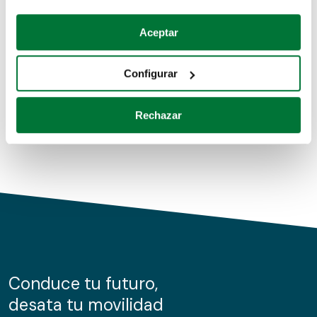
Coches de segunda mano
Si lo permite, también quisiéramos:
Aceptar
Recopilar información sobre su ubicación geográfica
Coches de km0
que puede tener una precisión de varios metros
Configurar
Coches de renting
Identificar su dispositivo analizándolo activamente
para buscar características específicas (huellas
Rechazar
digitales)
Obtenga más información sobre cómo se procesan sus
datos personales y establezca sus preferencias en la
sección de datos
. Puede cambiar o retirar su
consentimiento en cualquier momento en la Declaración
de cookies.
Las cookies de este sitio web se usan para personalizar
el contenido y los anuncios, ofrecer funciones de redes
sociales y analizar el tráfico. Además, compartimos
Conduce tu futuro,
información sobre el uso que haga del sitio web con
desata tu movilidad
nuestros partners de redes sociales, publicidad y análisis