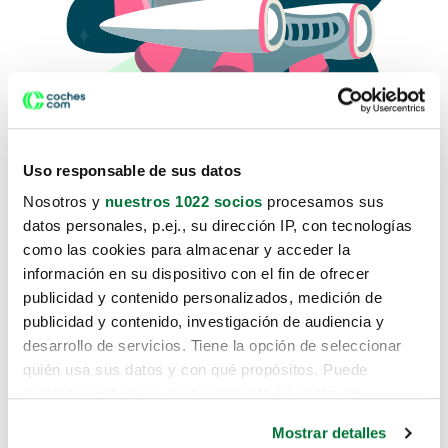
Uso responsable de sus datos
Nosotros y
nuestros 1022 socios
procesamos sus
datos personales, p.ej., su dirección IP, con tecnologías
como las cookies para almacenar y acceder la
Lo sentimos, no sabemos como
información en su dispositivo con el fin de ofrecer
te hemos traido hasta aquí.
publicidad y contenido personalizados, medición de
publicidad y contenido, investigación de audiencia y
desarrollo de servicios. Tiene la opción de seleccionar
Pero puedes encontrar el coche que estás
quién usa sus datos y con qué propósitos. Puede
buscando en alguno de estos enlaces:
cambiar o retirar su consentimiento en cualquier
momento desde la Declaración de cookies o clicando en
Coches nuevos
Mostrar detalles
el Menú de consentimiento.