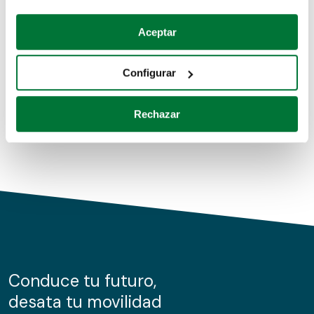
Coches de segunda mano
Si lo permite, también quisiéramos:
Aceptar
Recopilar información sobre su ubicación geográfica
Coches de km0
que puede tener una precisión de varios metros
Configurar
Coches de renting
Identificar su dispositivo analizándolo activamente
para buscar características específicas (huellas
Rechazar
digitales)
Obtenga más información sobre cómo se procesan sus
datos personales y establezca sus preferencias en la
sección de datos
. Puede cambiar o retirar su
consentimiento en cualquier momento en la Declaración
de cookies.
Las cookies de este sitio web se usan para personalizar
el contenido y los anuncios, ofrecer funciones de redes
sociales y analizar el tráfico. Además, compartimos
Conduce tu futuro,
información sobre el uso que haga del sitio web con
desata tu movilidad
nuestros partners de redes sociales, publicidad y análisis