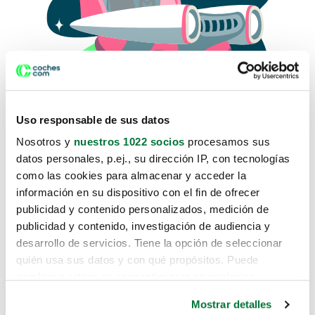
Uso responsable de sus datos
Nosotros y
nuestros 1022 socios
procesamos sus
datos personales, p.ej., su dirección IP, con tecnologías
como las cookies para almacenar y acceder la
Lo sentimos, no sabemos como
información en su dispositivo con el fin de ofrecer
te hemos traido hasta aquí.
publicidad y contenido personalizados, medición de
publicidad y contenido, investigación de audiencia y
desarrollo de servicios. Tiene la opción de seleccionar
Pero puedes encontrar el coche que estás
quién usa sus datos y con qué propósitos. Puede
buscando en alguno de estos enlaces:
cambiar o retirar su consentimiento en cualquier
momento desde la Declaración de cookies o clicando en
Coches nuevos
Mostrar detalles
el Menú de consentimiento.