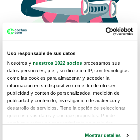
Uso responsable de sus datos
Nosotros y
nuestros 1022 socios
procesamos sus
datos personales, p.ej., su dirección IP, con tecnologías
como las cookies para almacenar y acceder la
Lo sentimos, no sabemos como
información en su dispositivo con el fin de ofrecer
te hemos traido hasta aquí.
publicidad y contenido personalizados, medición de
publicidad y contenido, investigación de audiencia y
desarrollo de servicios. Tiene la opción de seleccionar
Pero puedes encontrar el coche que estás
quién usa sus datos y con qué propósitos. Puede
buscando en alguno de estos enlaces:
cambiar o retirar su consentimiento en cualquier
momento desde la Declaración de cookies o clicando en
Coches nuevos
Mostrar detalles
el Menú de consentimiento.