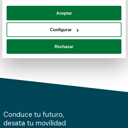
Coches de segunda mano
Si lo permite, también quisiéramos:
Aceptar
Recopilar información sobre su ubicación geográfica
Coches de km0
que puede tener una precisión de varios metros
Configurar
Coches de renting
Identificar su dispositivo analizándolo activamente
para buscar características específicas (huellas
Rechazar
digitales)
Obtenga más información sobre cómo se procesan sus
datos personales y establezca sus preferencias en la
sección de datos
. Puede cambiar o retirar su
consentimiento en cualquier momento en la Declaración
de cookies.
Las cookies de este sitio web se usan para personalizar
el contenido y los anuncios, ofrecer funciones de redes
sociales y analizar el tráfico. Además, compartimos
Conduce tu futuro,
información sobre el uso que haga del sitio web con
desata tu movilidad
nuestros partners de redes sociales, publicidad y análisis