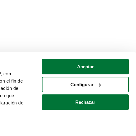
Aceptar
P, con
n el fin de
Configurar
gación de
con qué
Rechazar
laración de
Política de cookies
Contacto
 varios metros