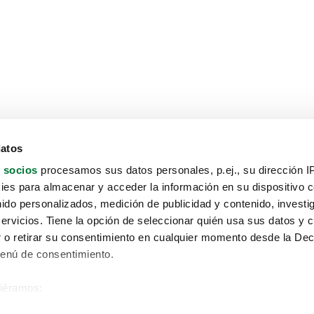
datos
 socios
procesamos sus datos personales, p.ej., su dirección I
es para almacenar y acceder la información en su dispositivo co
nido personalizados, medición de publicidad y contenido, investi
servicios. Tiene la opción de seleccionar quién usa sus datos y 
 o retirar su consentimiento en cualquier momento desde la Dec
Menú de consentimiento.
siéramos:
Aviso protección de datos
 sobre su ubicación geográfica que puede tener una precisión de