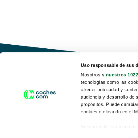
Uso responsable de sus 
Nosotros y
nuestros 1022
tecnologías como las cooki
Conduce tu futuro,
ofrecer publicidad y conte
desata tu movilidad
audiencia y desarrollo de 
propósitos. Puede cambiar
cookies o clicando en el 
Si lo permite, también qui
Acerca de nosotros
Aviso legal
Recopilar información