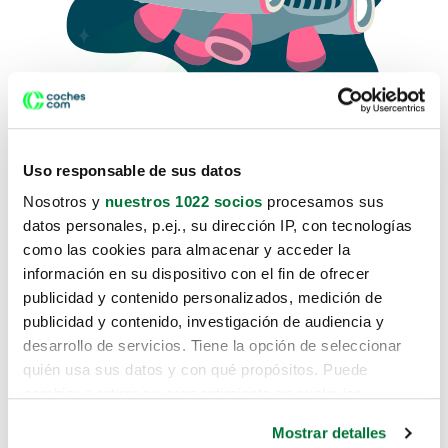
Uso responsable de sus datos
Nosotros y
nuestros 1022 socios
procesamos sus
datos personales, p.ej., su dirección IP, con tecnologías
como las cookies para almacenar y acceder la
Lo sentimos, no sabemos como
información en su dispositivo con el fin de ofrecer
te hemos traido hasta aquí.
publicidad y contenido personalizados, medición de
publicidad y contenido, investigación de audiencia y
desarrollo de servicios. Tiene la opción de seleccionar
Pero puedes encontrar el coche que estás
quién usa sus datos y con qué propósitos. Puede
buscando en alguno de estos enlaces:
cambiar o retirar su consentimiento en cualquier
momento desde la Declaración de cookies o clicando en
Coches nuevos
Mostrar detalles
el Menú de consentimiento.