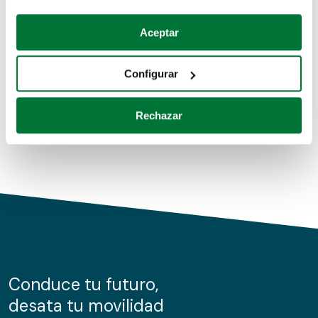
Coches de segunda mano
Si lo permite, también quisiéramos:
Aceptar
Recopilar información sobre su ubicación geográfica
Coches de km0
que puede tener una precisión de varios metros
Configurar
Coches de renting
Identificar su dispositivo analizándolo activamente
para buscar características específicas (huellas
Rechazar
digitales)
Obtenga más información sobre cómo se procesan sus
datos personales y establezca sus preferencias en la
sección de datos
. Puede cambiar o retirar su
consentimiento en cualquier momento en la Declaración
de cookies.
Las cookies de este sitio web se usan para personalizar
el contenido y los anuncios, ofrecer funciones de redes
sociales y analizar el tráfico. Además, compartimos
Conduce tu futuro,
información sobre el uso que haga del sitio web con
desata tu movilidad
nuestros partners de redes sociales, publicidad y análisis