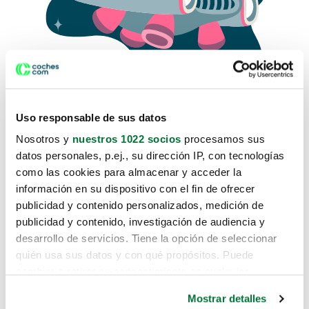
Uso responsable de sus datos
Nosotros y
nuestros 1022 socios
procesamos sus
datos personales, p.ej., su dirección IP, con tecnologías
como las cookies para almacenar y acceder la
Lo sentimos, no sabemos como
información en su dispositivo con el fin de ofrecer
te hemos traido hasta aquí.
publicidad y contenido personalizados, medición de
publicidad y contenido, investigación de audiencia y
desarrollo de servicios. Tiene la opción de seleccionar
Pero puedes encontrar el coche que estás
quién usa sus datos y con qué propósitos. Puede
buscando en alguno de estos enlaces:
cambiar o retirar su consentimiento en cualquier
momento desde la Declaración de cookies o clicando en
Coches nuevos
Mostrar detalles
el Menú de consentimiento.