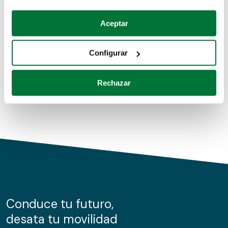
Coches de segunda mano
Si lo permite, también quisiéramos:
Aceptar
Recopilar información sobre su ubicación geográfica
Coches de km0
que puede tener una precisión de varios metros
Configurar
Coches de renting
Identificar su dispositivo analizándolo activamente
para buscar características específicas (huellas
Rechazar
digitales)
Obtenga más información sobre cómo se procesan sus
datos personales y establezca sus preferencias en la
sección de datos
. Puede cambiar o retirar su
consentimiento en cualquier momento en la Declaración
de cookies.
Las cookies de este sitio web se usan para personalizar
el contenido y los anuncios, ofrecer funciones de redes
sociales y analizar el tráfico. Además, compartimos
Conduce tu futuro,
información sobre el uso que haga del sitio web con
desata tu movilidad
nuestros partners de redes sociales, publicidad y análisis