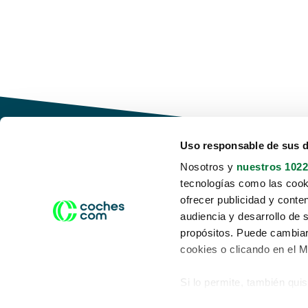
Uso responsable de sus 
Nosotros y
nuestros 1022
tecnologías como las cooki
Conduce tu futuro,
ofrecer publicidad y conte
desata tu movilidad
audiencia y desarrollo de 
propósitos. Puede cambiar
cookies o clicando en el 
Si lo permite, también qui
Acerca de nosotros
Aviso legal
Recopilar información