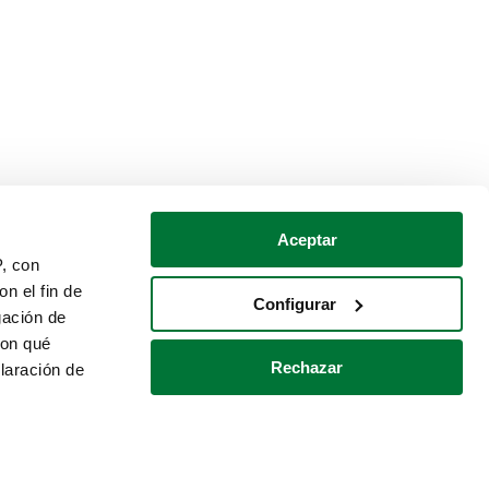
Aceptar
P, con
n el fin de
Configurar
gación de
con qué
Rechazar
laración de
Política de cookies
Contacto
 varios metros