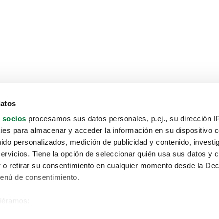
datos
 socios
procesamos sus datos personales, p.ej., su dirección I
es para almacenar y acceder la información en su dispositivo co
nido personalizados, medición de publicidad y contenido, investi
servicios. Tiene la opción de seleccionar quién usa sus datos y 
 o retirar su consentimiento en cualquier momento desde la Dec
Menú de consentimiento.
siéramos:
Aviso protección de datos
 sobre su ubicación geográfica que puede tener una precisión de