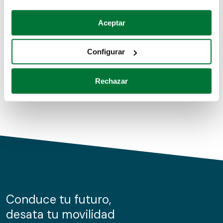
Coches de segunda mano
Si lo permite, también quisiéramos:
Aceptar
Recopilar información sobre su ubicación geográfica
Coches de km0
que puede tener una precisión de varios metros
Configurar
Coches de renting
Identificar su dispositivo analizándolo activamente
para buscar características específicas (huellas
Rechazar
digitales)
Obtenga más información sobre cómo se procesan sus
datos personales y establezca sus preferencias en la
sección de datos
. Puede cambiar o retirar su
consentimiento en cualquier momento en la Declaración
de cookies.
Las cookies de este sitio web se usan para personalizar
el contenido y los anuncios, ofrecer funciones de redes
sociales y analizar el tráfico. Además, compartimos
Conduce tu futuro,
información sobre el uso que haga del sitio web con
desata tu movilidad
nuestros partners de redes sociales, publicidad y análisis