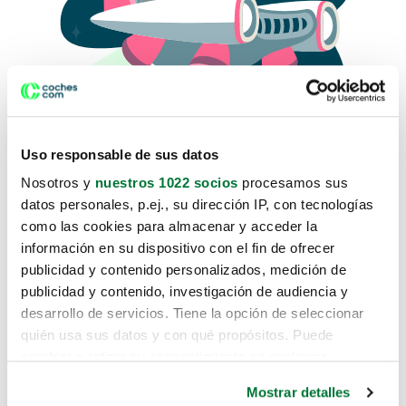
Uso responsable de sus datos
Nosotros y
nuestros 1022 socios
procesamos sus
datos personales, p.ej., su dirección IP, con tecnologías
como las cookies para almacenar y acceder la
Lo sentimos, no sabemos como
información en su dispositivo con el fin de ofrecer
te hemos traido hasta aquí.
publicidad y contenido personalizados, medición de
publicidad y contenido, investigación de audiencia y
desarrollo de servicios. Tiene la opción de seleccionar
Pero puedes encontrar el coche que estás
quién usa sus datos y con qué propósitos. Puede
buscando en alguno de estos enlaces:
cambiar o retirar su consentimiento en cualquier
momento desde la Declaración de cookies o clicando en
Coches nuevos
Mostrar detalles
el Menú de consentimiento.