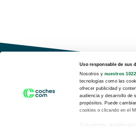
Uso responsable de sus 
Nosotros y
nuestros 1022
tecnologías como las cooki
Conduce tu futuro,
ofrecer publicidad y conte
desata tu movilidad
audiencia y desarrollo de 
propósitos. Puede cambiar
cookies o clicando en el 
Si lo permite, también qui
Acerca de nosotros
Aviso legal
Recopilar información