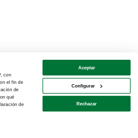
Aceptar
P, con
n el fin de
Configurar
gación de
con qué
Rechazar
laración de
Política de cookies
Contacto
 varios metros