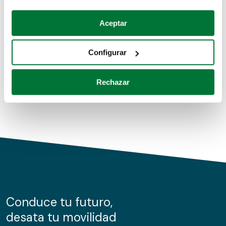
Coches de segunda mano
Si lo permite, también quisiéramos:
Aceptar
Recopilar información sobre su ubicación geográfica
Coches de km0
que puede tener una precisión de varios metros
Configurar
Coches de renting
Identificar su dispositivo analizándolo activamente
para buscar características específicas (huellas
Rechazar
digitales)
Obtenga más información sobre cómo se procesan sus
datos personales y establezca sus preferencias en la
sección de datos
. Puede cambiar o retirar su
consentimiento en cualquier momento en la Declaración
de cookies.
Las cookies de este sitio web se usan para personalizar
el contenido y los anuncios, ofrecer funciones de redes
sociales y analizar el tráfico. Además, compartimos
Conduce tu futuro,
información sobre el uso que haga del sitio web con
desata tu movilidad
nuestros partners de redes sociales, publicidad y análisis