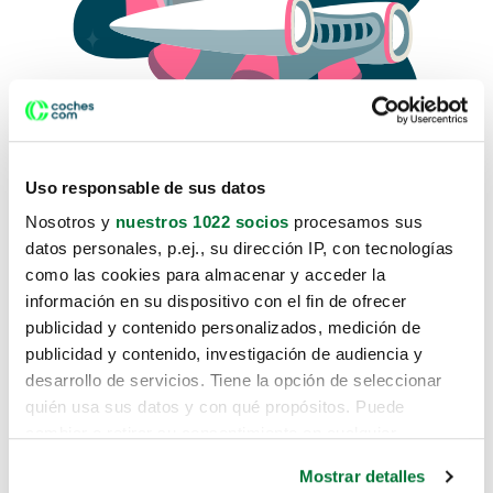
Uso responsable de sus datos
Nosotros y
nuestros 1022 socios
procesamos sus
datos personales, p.ej., su dirección IP, con tecnologías
como las cookies para almacenar y acceder la
Lo sentimos, no sabemos como
información en su dispositivo con el fin de ofrecer
te hemos traido hasta aquí.
publicidad y contenido personalizados, medición de
publicidad y contenido, investigación de audiencia y
desarrollo de servicios. Tiene la opción de seleccionar
Pero puedes encontrar el coche que estás
quién usa sus datos y con qué propósitos. Puede
buscando en alguno de estos enlaces:
cambiar o retirar su consentimiento en cualquier
momento desde la Declaración de cookies o clicando en
Coches nuevos
Mostrar detalles
el Menú de consentimiento.