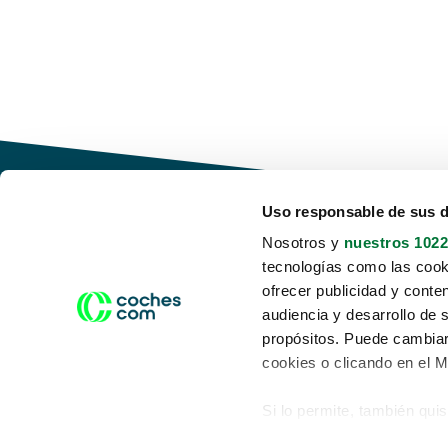
Uso responsable de sus 
Nosotros y
nuestros 1022
tecnologías como las cooki
Conduce tu futuro,
ofrecer publicidad y conte
desata tu movilidad
audiencia y desarrollo de 
propósitos. Puede cambiar
cookies o clicando en el 
Si lo permite, también qui
Acerca de nosotros
Aviso legal
Recopilar información