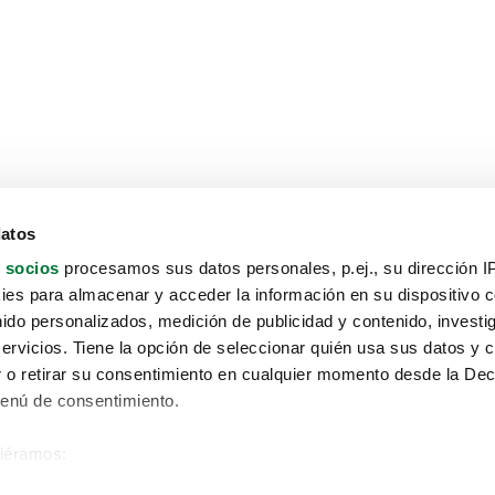
datos
 socios
procesamos sus datos personales, p.ej., su dirección I
es para almacenar y acceder la información en su dispositivo co
nido personalizados, medición de publicidad y contenido, investi
servicios. Tiene la opción de seleccionar quién usa sus datos y 
 o retirar su consentimiento en cualquier momento desde la Dec
Menú de consentimiento.
siéramos:
Aviso protección de datos
 sobre su ubicación geográfica que puede tener una precisión de