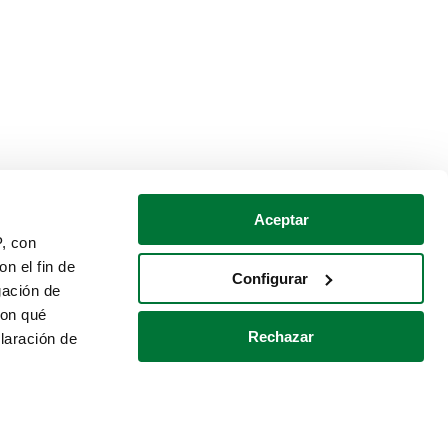
Aceptar
P, con
n el fin de
Configurar
gación de
con qué
Rechazar
laración de
Política de cookies
Contacto
 varios metros