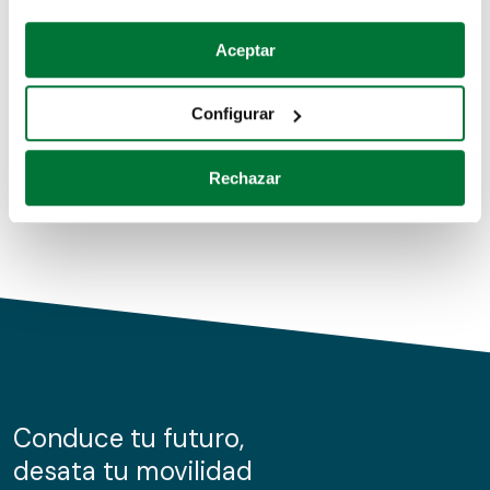
Coches de segunda mano
Si lo permite, también quisiéramos:
Aceptar
Recopilar información sobre su ubicación geográfica
Coches de km0
que puede tener una precisión de varios metros
Configurar
Coches de renting
Identificar su dispositivo analizándolo activamente
para buscar características específicas (huellas
Rechazar
digitales)
Obtenga más información sobre cómo se procesan sus
datos personales y establezca sus preferencias en la
sección de datos
. Puede cambiar o retirar su
consentimiento en cualquier momento en la Declaración
de cookies.
Las cookies de este sitio web se usan para personalizar
el contenido y los anuncios, ofrecer funciones de redes
sociales y analizar el tráfico. Además, compartimos
Conduce tu futuro,
información sobre el uso que haga del sitio web con
desata tu movilidad
nuestros partners de redes sociales, publicidad y análisis