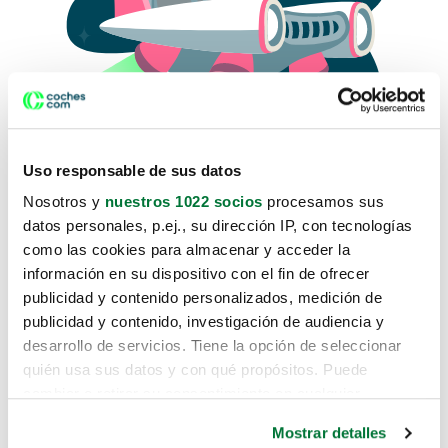
Uso responsable de sus datos
Nosotros y
nuestros 1022 socios
procesamos sus
datos personales, p.ej., su dirección IP, con tecnologías
como las cookies para almacenar y acceder la
Lo sentimos, no sabemos como
información en su dispositivo con el fin de ofrecer
te hemos traido hasta aquí.
publicidad y contenido personalizados, medición de
publicidad y contenido, investigación de audiencia y
desarrollo de servicios. Tiene la opción de seleccionar
Pero puedes encontrar el coche que estás
quién usa sus datos y con qué propósitos. Puede
buscando en alguno de estos enlaces:
cambiar o retirar su consentimiento en cualquier
momento desde la Declaración de cookies o clicando en
Coches nuevos
Mostrar detalles
el Menú de consentimiento.