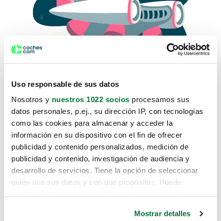
Uso responsable de sus datos
Nosotros y
nuestros 1022 socios
procesamos sus
datos personales, p.ej., su dirección IP, con tecnologías
como las cookies para almacenar y acceder la
Lo sentimos, no sabemos como
información en su dispositivo con el fin de ofrecer
te hemos traido hasta aquí.
publicidad y contenido personalizados, medición de
publicidad y contenido, investigación de audiencia y
desarrollo de servicios. Tiene la opción de seleccionar
Pero puedes encontrar el coche que estás
quién usa sus datos y con qué propósitos. Puede
buscando en alguno de estos enlaces:
cambiar o retirar su consentimiento en cualquier
momento desde la Declaración de cookies o clicando en
Coches nuevos
Mostrar detalles
el Menú de consentimiento.