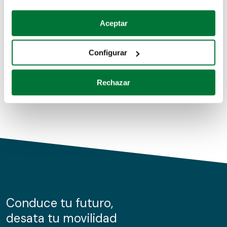
Coches de segunda mano
Si lo permite, también quisiéramos:
Aceptar
Recopilar información sobre su ubicación geográfica
Coches de km0
que puede tener una precisión de varios metros
Configurar
Coches de renting
Identificar su dispositivo analizándolo activamente
para buscar características específicas (huellas
Rechazar
digitales)
Obtenga más información sobre cómo se procesan sus
datos personales y establezca sus preferencias en la
sección de datos
. Puede cambiar o retirar su
consentimiento en cualquier momento en la Declaración
de cookies.
Las cookies de este sitio web se usan para personalizar
el contenido y los anuncios, ofrecer funciones de redes
sociales y analizar el tráfico. Además, compartimos
Conduce tu futuro,
información sobre el uso que haga del sitio web con
desata tu movilidad
nuestros partners de redes sociales, publicidad y análisis