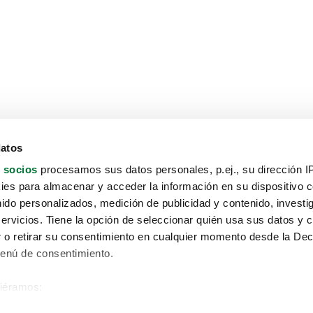
datos
 socios
procesamos sus datos personales, p.ej., su dirección I
es para almacenar y acceder la información en su dispositivo co
nido personalizados, medición de publicidad y contenido, investi
servicios. Tiene la opción de seleccionar quién usa sus datos y 
 o retirar su consentimiento en cualquier momento desde la Dec
Menú de consentimiento.
siéramos:
Aviso protección de datos
 sobre su ubicación geográfica que puede tener una precisión de