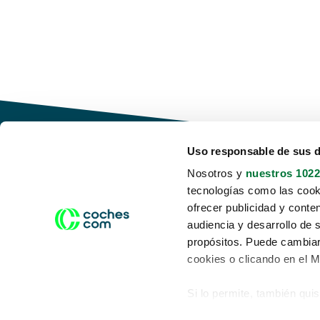
Uso responsable de sus 
Nosotros y
nuestros 1022
tecnologías como las cooki
Conduce tu futuro,
ofrecer publicidad y conte
desata tu movilidad
audiencia y desarrollo de 
propósitos. Puede cambiar
cookies o clicando en el 
Si lo permite, también qui
Acerca de nosotros
Aviso legal
Recopilar información