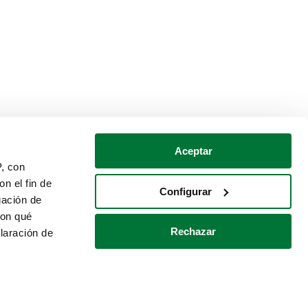
Aceptar
P, con
n el fin de
Configurar
gación de
con qué
Rechazar
laración de
Política de cookies
Contacto
 varios metros