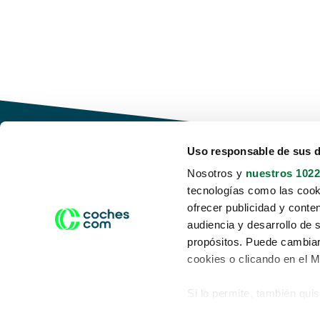
Uso responsable de sus 
Nosotros y
nuestros 1022
tecnologías como las cooki
Conduce tu futuro,
ofrecer publicidad y conte
desata tu movilidad
audiencia y desarrollo de 
propósitos. Puede cambiar
cookies o clicando en el 
Si lo permite, también qui
Acerca de nosotros
Aviso legal
Recopilar información