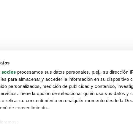
datos
 socios
procesamos sus datos personales, p.ej., su dirección I
es para almacenar y acceder la información en su dispositivo co
nido personalizados, medición de publicidad y contenido, investi
servicios. Tiene la opción de seleccionar quién usa sus datos y 
 o retirar su consentimiento en cualquier momento desde la Dec
Menú de consentimiento.
siéramos:
Aviso protección de datos
 sobre su ubicación geográfica que puede tener una precisión de