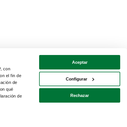
Aceptar
P, con
n el fin de
Configurar
gación de
con qué
Rechazar
laración de
Política de cookies
Contacto
 varios metros