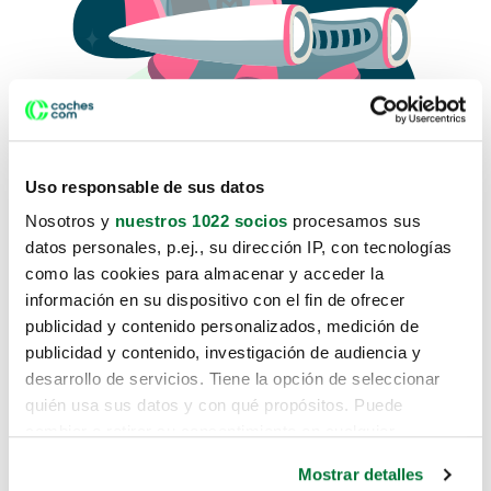
Uso responsable de sus datos
Nosotros y
nuestros 1022 socios
procesamos sus
datos personales, p.ej., su dirección IP, con tecnologías
como las cookies para almacenar y acceder la
Lo sentimos, no sabemos como
información en su dispositivo con el fin de ofrecer
te hemos traido hasta aquí.
publicidad y contenido personalizados, medición de
publicidad y contenido, investigación de audiencia y
desarrollo de servicios. Tiene la opción de seleccionar
Pero puedes encontrar el coche que estás
quién usa sus datos y con qué propósitos. Puede
buscando en alguno de estos enlaces:
cambiar o retirar su consentimiento en cualquier
momento desde la Declaración de cookies o clicando en
Coches nuevos
Mostrar detalles
el Menú de consentimiento.