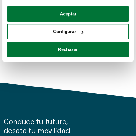
Coches de segunda mano
Si lo permite, también quisiéramos:
Aceptar
Recopilar información sobre su ubicación geográfica
Coches de km0
que puede tener una precisión de varios metros
Configurar
Coches de renting
Identificar su dispositivo analizándolo activamente
para buscar características específicas (huellas
Rechazar
digitales)
Obtenga más información sobre cómo se procesan sus
datos personales y establezca sus preferencias en la
sección de datos
. Puede cambiar o retirar su
consentimiento en cualquier momento en la Declaración
de cookies.
Las cookies de este sitio web se usan para personalizar
el contenido y los anuncios, ofrecer funciones de redes
sociales y analizar el tráfico. Además, compartimos
Conduce tu futuro,
información sobre el uso que haga del sitio web con
desata tu movilidad
nuestros partners de redes sociales, publicidad y análisis