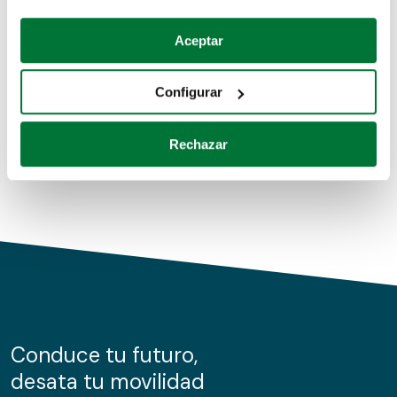
Coches de segunda mano
Si lo permite, también quisiéramos:
Aceptar
Recopilar información sobre su ubicación geográfica
Coches de km0
que puede tener una precisión de varios metros
Configurar
Coches de renting
Identificar su dispositivo analizándolo activamente
para buscar características específicas (huellas
Rechazar
digitales)
Obtenga más información sobre cómo se procesan sus
datos personales y establezca sus preferencias en la
sección de datos
. Puede cambiar o retirar su
consentimiento en cualquier momento en la Declaración
de cookies.
Las cookies de este sitio web se usan para personalizar
el contenido y los anuncios, ofrecer funciones de redes
sociales y analizar el tráfico. Además, compartimos
Conduce tu futuro,
información sobre el uso que haga del sitio web con
desata tu movilidad
nuestros partners de redes sociales, publicidad y análisis