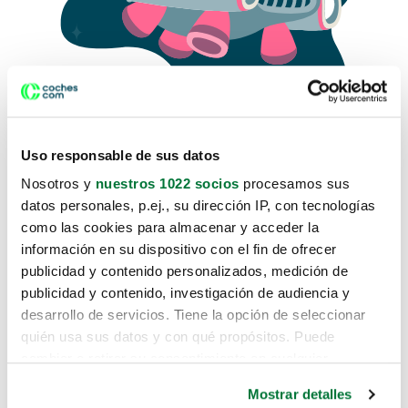
Uso responsable de sus datos
Nosotros y
nuestros 1022 socios
procesamos sus
datos personales, p.ej., su dirección IP, con tecnologías
como las cookies para almacenar y acceder la
Lo sentimos, no sabemos como
información en su dispositivo con el fin de ofrecer
te hemos traido hasta aquí.
publicidad y contenido personalizados, medición de
publicidad y contenido, investigación de audiencia y
desarrollo de servicios. Tiene la opción de seleccionar
Pero puedes encontrar el coche que estás
quién usa sus datos y con qué propósitos. Puede
buscando en alguno de estos enlaces:
cambiar o retirar su consentimiento en cualquier
momento desde la Declaración de cookies o clicando en
Coches nuevos
Mostrar detalles
el Menú de consentimiento.