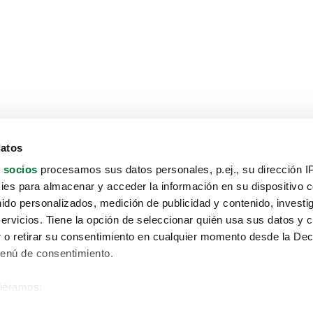
datos
 socios
procesamos sus datos personales, p.ej., su dirección I
es para almacenar y acceder la información en su dispositivo co
nido personalizados, medición de publicidad y contenido, investi
servicios. Tiene la opción de seleccionar quién usa sus datos y 
 o retirar su consentimiento en cualquier momento desde la Dec
Menú de consentimiento.
siéramos:
Aviso protección de datos
 sobre su ubicación geográfica que puede tener una precisión de