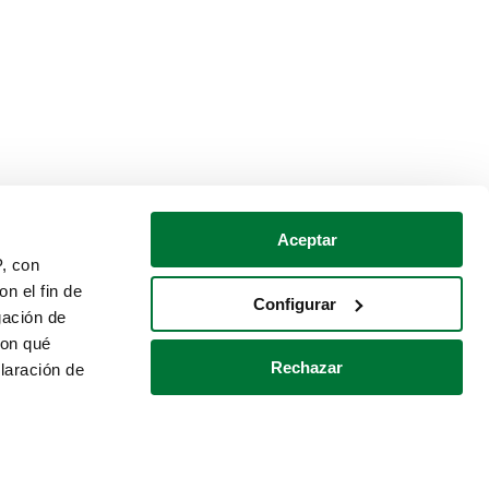
Aceptar
P, con
n el fin de
Configurar
gación de
con qué
Rechazar
laración de
Política de cookies
Contacto
 varios metros