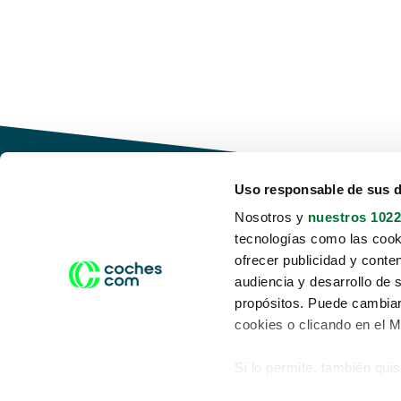
Uso responsable de sus 
Nosotros y
nuestros 1022
tecnologías como las cooki
Conduce tu futuro,
ofrecer publicidad y conte
desata tu movilidad
audiencia y desarrollo de 
propósitos. Puede cambiar
cookies o clicando en el 
Si lo permite, también qui
Acerca de nosotros
Aviso legal
Recopilar información