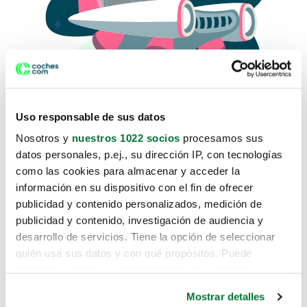
Uso responsable de sus datos
Nosotros y
nuestros 1022 socios
procesamos sus
datos personales, p.ej., su dirección IP, con tecnologías
como las cookies para almacenar y acceder la
Lo sentimos, no sabemos como
información en su dispositivo con el fin de ofrecer
te hemos traido hasta aquí.
publicidad y contenido personalizados, medición de
publicidad y contenido, investigación de audiencia y
desarrollo de servicios. Tiene la opción de seleccionar
Pero puedes encontrar el coche que estás
quién usa sus datos y con qué propósitos. Puede
buscando en alguno de estos enlaces:
cambiar o retirar su consentimiento en cualquier
momento desde la Declaración de cookies o clicando en
Coches nuevos
Mostrar detalles
el Menú de consentimiento.