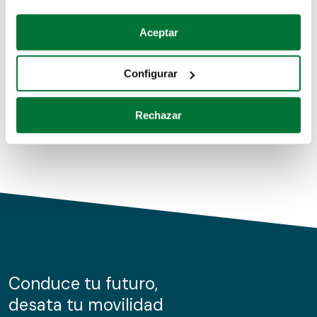
Coches de segunda mano
Si lo permite, también quisiéramos:
Aceptar
Recopilar información sobre su ubicación geográfica
Coches de km0
que puede tener una precisión de varios metros
Configurar
Coches de renting
Identificar su dispositivo analizándolo activamente
para buscar características específicas (huellas
Rechazar
digitales)
Obtenga más información sobre cómo se procesan sus
datos personales y establezca sus preferencias en la
sección de datos
. Puede cambiar o retirar su
consentimiento en cualquier momento en la Declaración
de cookies.
Las cookies de este sitio web se usan para personalizar
el contenido y los anuncios, ofrecer funciones de redes
sociales y analizar el tráfico. Además, compartimos
Conduce tu futuro,
información sobre el uso que haga del sitio web con
desata tu movilidad
nuestros partners de redes sociales, publicidad y análisis