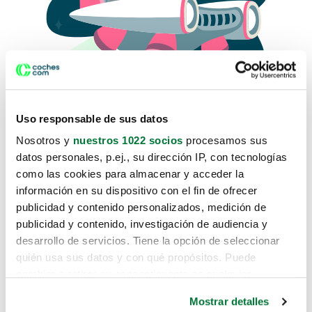
Uso responsable de sus datos
Nosotros y
nuestros 1022 socios
procesamos sus
datos personales, p.ej., su dirección IP, con tecnologías
como las cookies para almacenar y acceder la
Lo sentimos, no sabemos como
información en su dispositivo con el fin de ofrecer
te hemos traido hasta aquí.
publicidad y contenido personalizados, medición de
publicidad y contenido, investigación de audiencia y
desarrollo de servicios. Tiene la opción de seleccionar
Pero puedes encontrar el coche que estás
quién usa sus datos y con qué propósitos. Puede
buscando en alguno de estos enlaces:
cambiar o retirar su consentimiento en cualquier
momento desde la Declaración de cookies o clicando en
Coches nuevos
Mostrar detalles
el Menú de consentimiento.