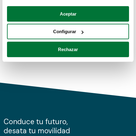
Coches de segunda mano
Si lo permite, también quisiéramos:
Aceptar
Recopilar información sobre su ubicación geográfica
Coches de km0
que puede tener una precisión de varios metros
Configurar
Coches de renting
Identificar su dispositivo analizándolo activamente
para buscar características específicas (huellas
Rechazar
digitales)
Obtenga más información sobre cómo se procesan sus
datos personales y establezca sus preferencias en la
sección de datos
. Puede cambiar o retirar su
consentimiento en cualquier momento en la Declaración
de cookies.
Las cookies de este sitio web se usan para personalizar
el contenido y los anuncios, ofrecer funciones de redes
sociales y analizar el tráfico. Además, compartimos
Conduce tu futuro,
información sobre el uso que haga del sitio web con
desata tu movilidad
nuestros partners de redes sociales, publicidad y análisis