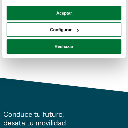
Coches de segunda mano
Si lo permite, también quisiéramos:
Aceptar
Recopilar información sobre su ubicación geográfica
Coches de km0
que puede tener una precisión de varios metros
Configurar
Coches de renting
Identificar su dispositivo analizándolo activamente
para buscar características específicas (huellas
Rechazar
digitales)
Obtenga más información sobre cómo se procesan sus
datos personales y establezca sus preferencias en la
sección de datos
. Puede cambiar o retirar su
consentimiento en cualquier momento en la Declaración
de cookies.
Las cookies de este sitio web se usan para personalizar
el contenido y los anuncios, ofrecer funciones de redes
sociales y analizar el tráfico. Además, compartimos
Conduce tu futuro,
información sobre el uso que haga del sitio web con
desata tu movilidad
nuestros partners de redes sociales, publicidad y análisis