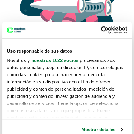
Uso responsable de sus datos
Nosotros y
nuestros 1022 socios
procesamos sus
datos personales, p.ej., su dirección IP, con tecnologías
como las cookies para almacenar y acceder la
Lo sentimos, no sabemos como
información en su dispositivo con el fin de ofrecer
te hemos traido hasta aquí.
publicidad y contenido personalizados, medición de
publicidad y contenido, investigación de audiencia y
desarrollo de servicios. Tiene la opción de seleccionar
Pero puedes encontrar el coche que estás
quién usa sus datos y con qué propósitos. Puede
buscando en alguno de estos enlaces:
cambiar o retirar su consentimiento en cualquier
momento desde la Declaración de cookies o clicando en
Coches nuevos
Mostrar detalles
el Menú de consentimiento.