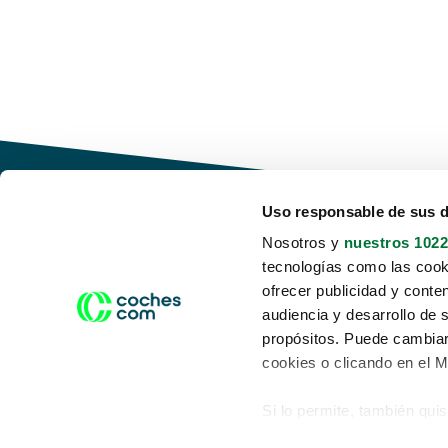
Uso responsable de sus 
Nosotros y
nuestros 1022
tecnologías como las cooki
Conduce tu futuro,
ofrecer publicidad y conte
desata tu movilidad
audiencia y desarrollo de 
propósitos. Puede cambiar
cookies o clicando en el 
Si lo permite, también qui
Acerca de nosotros
Aviso legal
Recopilar información