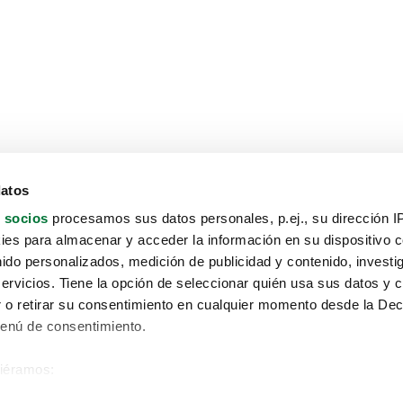
datos
 socios
procesamos sus datos personales, p.ej., su dirección I
es para almacenar y acceder la información en su dispositivo co
nido personalizados, medición de publicidad y contenido, investi
servicios. Tiene la opción de seleccionar quién usa sus datos y 
 o retirar su consentimiento en cualquier momento desde la Dec
Menú de consentimiento.
siéramos:
Aviso protección de datos
 sobre su ubicación geográfica que puede tener una precisión de