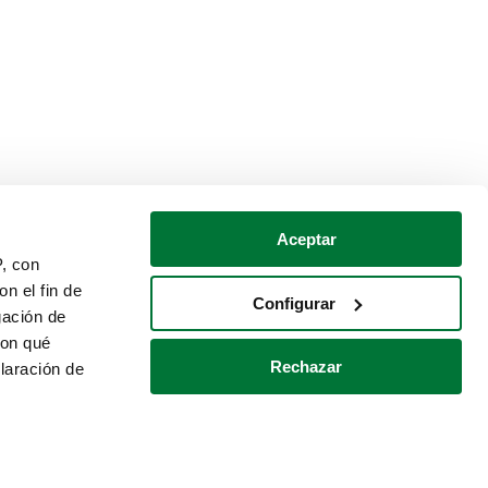
Aceptar
P, con
n el fin de
Configurar
gación de
con qué
Rechazar
laración de
Política de cookies
Contacto
 varios metros